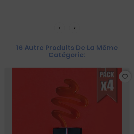
16 Autre Produits De La Même
Catégorie:
favorite_border