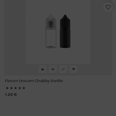
favorite_border
Flacon Unicorn Chubby Gorilla





Prix
1,20 €