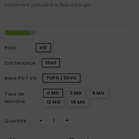
subtilement parfumé à la fleur d'oranger. 
Pack
x10
Contenance
10ml
Base PG / VG
70PG / 30VG
0 MG
3 MG
6 MG
Taux de
Nicotine
12 MG
18 MG
Quantité