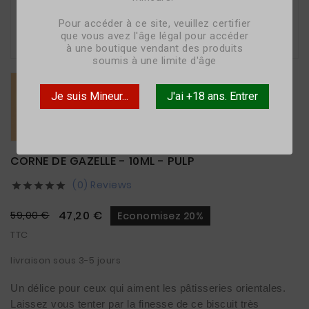
Pour accéder à ce site, veuillez certifier

que vous avez l'âge légal pour accéder
à une boutique vendant des produits
soumis à une limite d'âge
Je suis Mineur...
J'ai +18 ans. Entrer
CORNE DE GAZELLE - 10ML - PULP
(0) Reviews





47,20 €
59,00 €
Economisez 20%
TTC
livraison sous 3-5 jours
Un délice pour ceux qui aiment les pâtisseries orientales. 
Laissez vous tenter par la finesse de ce biscuit très 