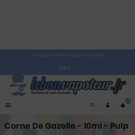
"Livraison Offerte" à partir de 44€
EUR €

0

Corne De Gazelle - 10ml - Pulp