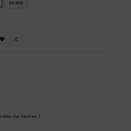
20 MG


rales de Ventes )