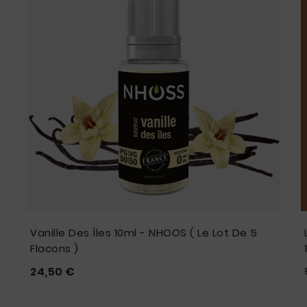
Vanille Des Îles 10ml - NHOOS ( Le Lot De 5
Flacons )
Prix
24,50 €




