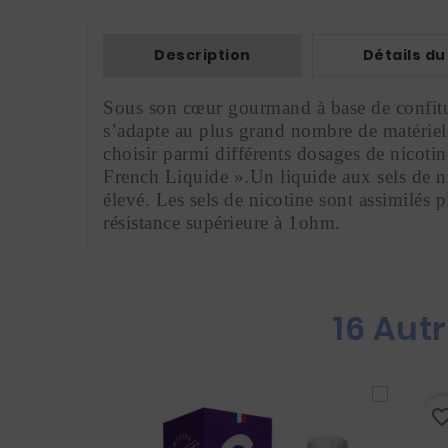
Description
Détails du
Sous son cœur gourmand à base de confiture
s’adapte au plus grand nombre de matérie
choisir parmi différents dosages de nicoti
French Liquide ».Un liquide aux sels de ni
élevé. Les sels de nicotine sont assimilés 
résistance supérieure à 1ohm.
16 Aut
favorite_border
favorite_bo