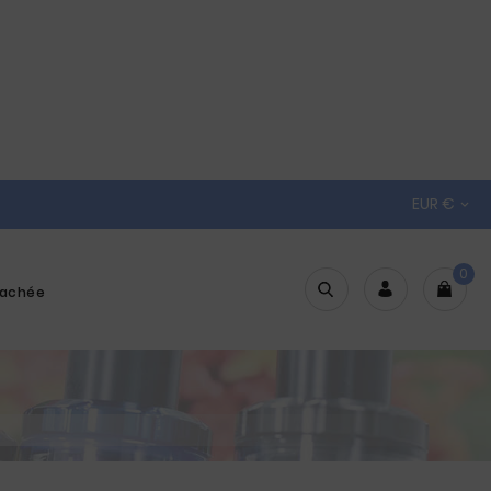
EUR €

0
tachée