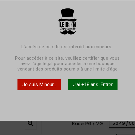
LA PETITE CHOSE 1
(0) Reviews





4,90 €
TTC
L'accès de ce site est interdit aux mineurs.
livraison sous 3-5 jours
Pour accéder à ce site, veuillez certifier que vous
Caramel vanillé, fruits à 
avez l'âge légal pour accéder à une boutique
vendant des produits soumis à une limite d'âge
Je suis Mineur...
J'ai +18 ans. Entrer
Pack
à l'unité
Contenance
10ml

Base PG / VG
50PG / 5