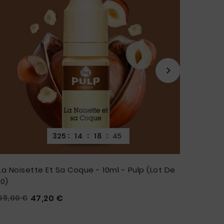
325
14
18
43
:
:
:
La Noisette Et Sa Coque - 10ml - Pulp (Lot De
Réglis
10)
2,95 



Prix
Prix
47,20 €
59,00 €





habituel