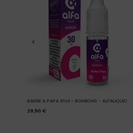
t De
BARBE A PAPA 10ml - BONBONS - ALFALIQUID
Prix
29,50 €




