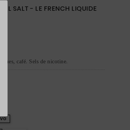
0ML SALT - LE FRENCH LIQUIDE
coques, café. Sels de nicotine.
0VG