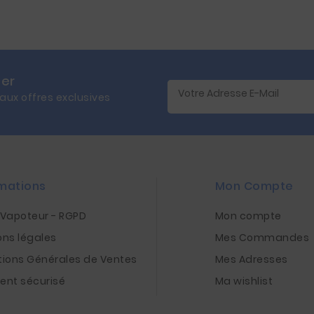
ter
 aux offres exclusives
mations
Mon Compte
nVapoteur - RGPD
Mon compte
ons légales
Mes Commandes
tions Générales de Ventes
Mes Adresses
ent sécurisé
Ma wishlist