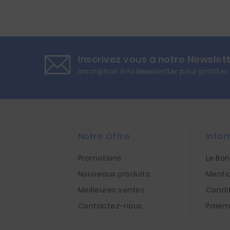
Inscrivez vous à notre Newslet
Inscription à la Newsletter pour profiter
Notre Offre
Infor
Promotions
Le Bo
Nouveaux produits
Menti
Meilleures ventes
Condi
Contactez-nous
Paiem