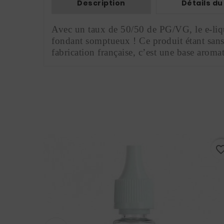
Description
Détails du
Avec un taux de 50/50 de PG/VG, le e-liqui
fondant somptueux ! Ce produit étant sans n
fabrication française, c’est une base arom
favorite_border
favorite_bo