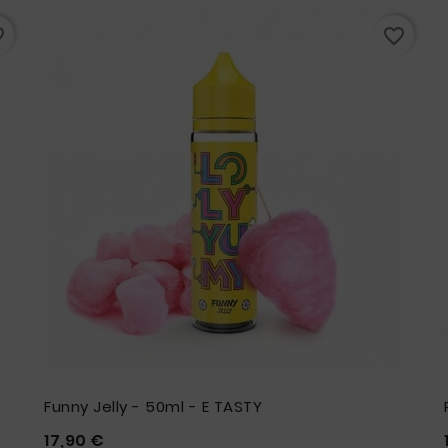
rder
favorite_border
Funny Jelly - 50ml - E TASTY
Prix
17,90 €




