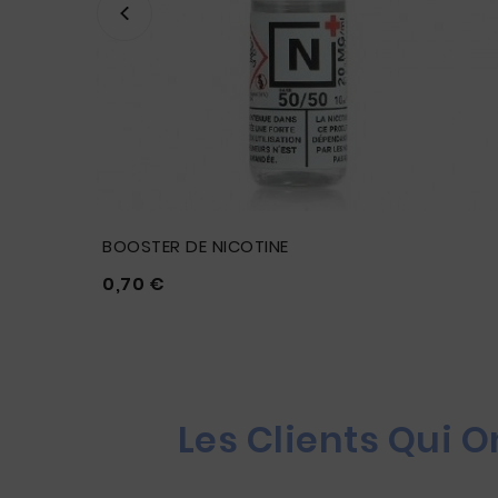
BOOSTER DE NICOTINE
Prix
0,70 €





Les Clients Qui 