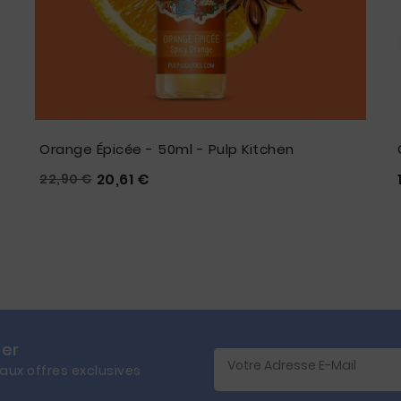
Orange Épicée - 50ml - Pulp Kitchen
Prix
Prix
20,61 €
22,90 €





habituel
ter
 aux offres exclusives