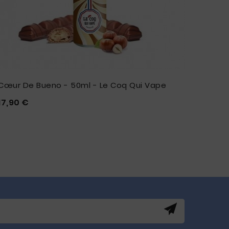
Cœur De Bueno - 50ml - Le Coq Qui Vape
Carame
Prix
17,90 €
18,50 







