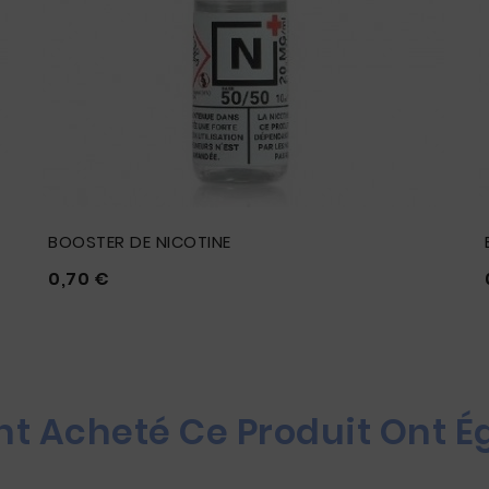
BOOSTER DE NICOTINE
Prix
0,70 €





Ont Acheté Ce Produit Ont 