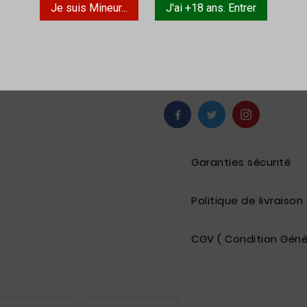
Je suis Mineur...
J'ai +18 ans. Entrer
Quantité

Ajouter Au Panier
Garanties sécurité
Politique de livraison
CGV ( Condition Géné