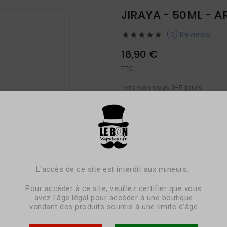
JIRAYA - 50ML - A
(0) Reviews





16,90 €
TTC
livraison sous 3-5 jours
île flottante - caramel.
Pack
à l'unité
L'accès de ce site est interdit aux mineurs.
Contenance
50ml
Pour accéder à ce site, veuillez certifier que vous
avez l'âge légal pour accéder à une boutique

Base PG / VG
vendant des produits soumis à une limite d'âge
50PG / 5