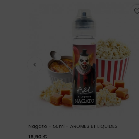
favorite_border
favorite_bo
Nagato - 50ml - AROMES ET LIQUIDES
Prix
16,90 €




