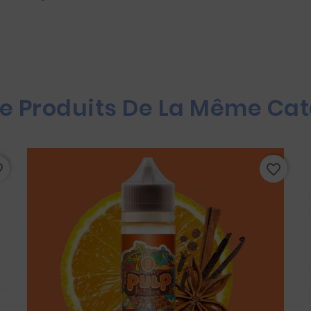
re Produits De La Même Cat
rder
favorite_border