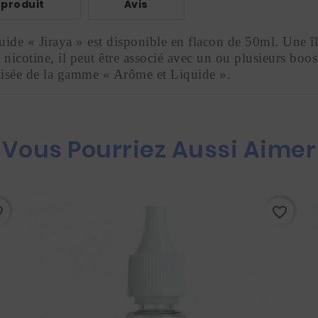
 produit
Avis
de « Jiraya » est disponible en flacon de 50ml. Une île
icotine, il peut être associé avec un ou plusieurs booste
atisée de la gamme « Arôme et Liquide ».
Vous Pourriez Aussi Aimer
rder
favorite_border