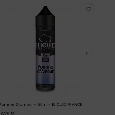
favorite_border
Pomme D'amour - 50ml - ELIQUID FRANCE
Explos
Arôme 
Prix
12,90 €




