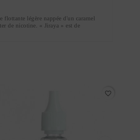
 flottante légère nappée d'un caramel 
r de nicotine. « Jiraya » est de 
favorite_border