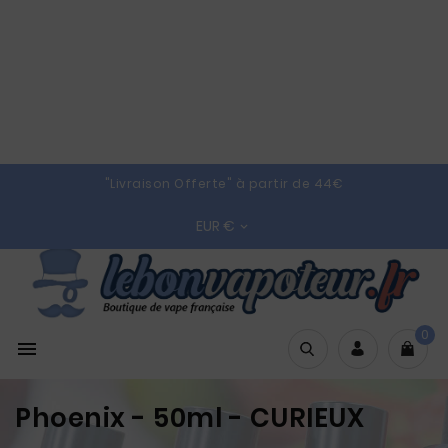
"Livraison Offerte" à partir de 44€
EUR €

0

Phoenix - 50ml - CURIEUX