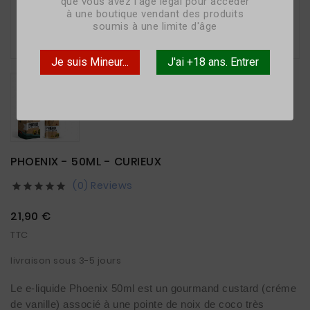
que vous avez l'âge légal pour accéder
à une boutique vendant des produits
soumis à une limite d'âge

Je suis Mineur...
J'ai +18 ans. Entrer
PHOENIX - 50ML - CURIEUX
(0) Reviews





21,90 €
TTC
livraison sous 3-5 jours
Le e-liquide Phoenix 50ml est un gourmand custard (créme
de vanille) associé à une pointe de noix de coco très