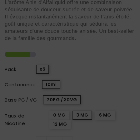
L'arôme Anis d'Alfaliquid offre une combinaison
séduisante de douceur sucrée et de saveur poivrée.
Il évoque instantanément la saveur de l’anis étoilé,
goût unique et caractéristique qui séduira les
amateurs d’une douce touche anisée. Un best-seller
de la famille des gourmands.
Pack
x5
Contenance
10ml
Base PG / VG
70PG / 30VG
0 MG
3 MG
6 MG
Taux de
Nicotine
12 MG