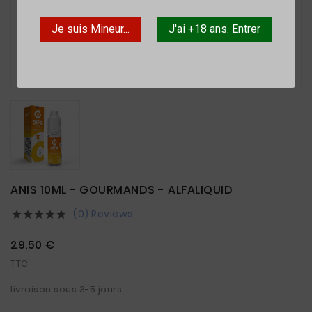
Je suis Mineur...
J'ai +18 ans. Entrer

ANIS 10ML - GOURMANDS - ALFALIQUID
(0) Reviews





29,50 €
TTC
livraison sous 3-5 jours