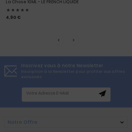
La Chose 10ML - LE FRENCH LIQUIDE





Prix
4,90 €
Inscrivez vous à notre Newsletter
Inscription à la Newsletter pour profiter aux offres
exclusives
Notre Offre
