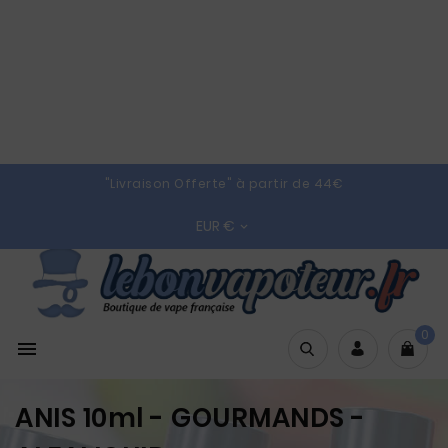
"Livraison Offerte" à partir de 44€
EUR €

0

ANIS 10ml - GOURMANDS -