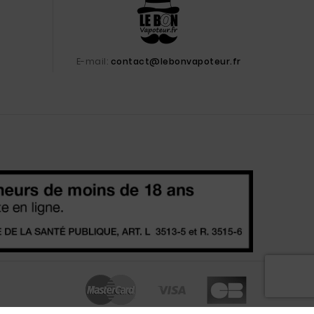
E-mail:
contact@lebonvapoteur.fr