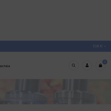
EUR €

0
tachée