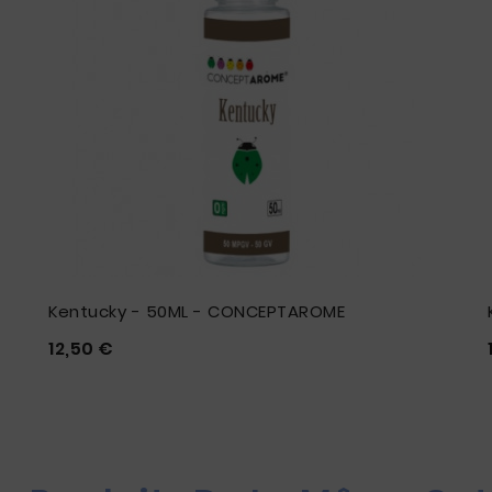
Kentucky - 50ML - CONCEPTAROME
Prix
12,50 €




