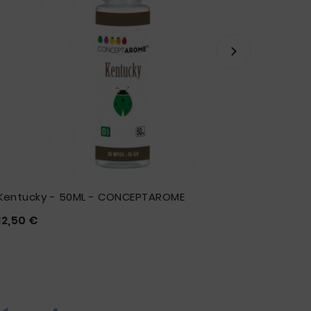
Kentucky - 50ML - CONCEPTAROME
Kentu
Prix
12,50 €
12,50 







