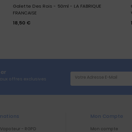
Galette Des Rois - 50ml - LA FABRIQUE
FRANCAISE
Prix
18,50 €





ter
 aux offres exclusives
mations
Mon Compte
nVapoteur - RGPD
Mon compte