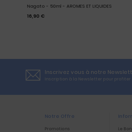
Nagato - 50ml - AROMES ET LIQUIDES
Prix
16,90 €





Inscrivez vous à notre Newslet
Inscription à la Newsletter pour profiter
Notre Offre
Infor
Promotions
Le Bo