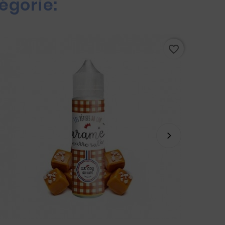
égorie:
favorite_border