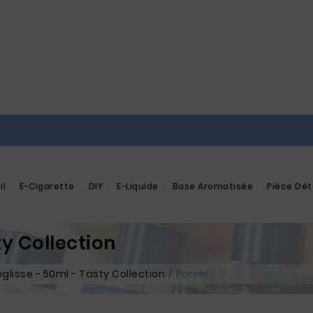
il
E-Cigarette
DIY
E-Liquide
Base Aromatisée
Pièce Dé
ty Collection
églisse - 50ml - Tasty Collection
Panier