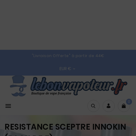
"Livraison Offerte" à partir de 44€
EUR €

0

RESISTANCE SCEPTRE INNOKIN