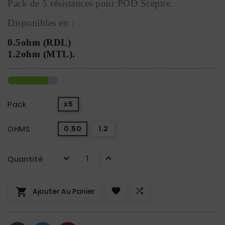
Pack de 5 résistances 
pour POD Sceptre
.
Disponibles en :
0.5ohm (RDL) 
1.2ohm (MTL).
Pack
x5
OHMS
0.50
1.2
Quantité



Ajouter Au Panier