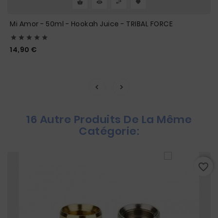
Mi Amor - 50ml - Hookah Juice - TRIBAL FORCE





Prix
14,90 €
16 Autre Produits De La Même
Catégorie:
favorite_border