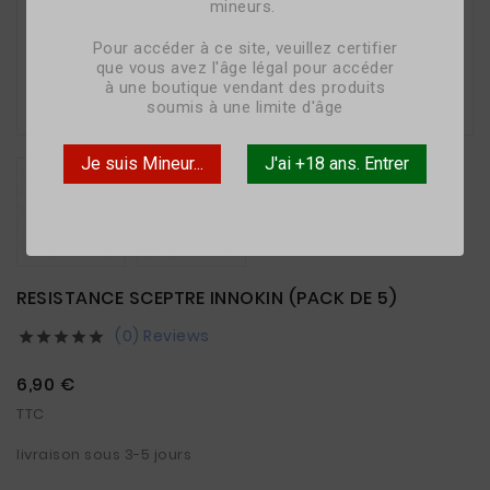
mineurs.
Pour accéder à ce site, veuillez certifier
que vous avez l'âge légal pour accéder
à une boutique vendant des produits

soumis à une limite d'âge
Je suis Mineur...
J'ai +18 ans. Entrer
RESISTANCE SCEPTRE INNOKIN (PACK DE 5)
(0) Reviews





6,90 €
TTC
livraison sous 3-5 jours