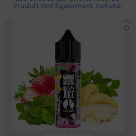
Produit Ont Également Acheté:
favorite_border