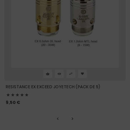
RESISTANCE EX EXCEED JOYETECH (PACK DE 5)





Prix
9,50 €