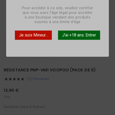
Pour accéder à ce site, veuillez certifier
que vous avez l'âge légal pour accéder
à une boutique vendant des produits

soumis à une limite d'âge
Je suis Mineur...
J'ai +18 ans. Entrer
RESISTANCE PNP-VM1 VOOPOO (PACK DE 5)
(0) Reviews





12,90 €
TTC
livraison sous 3-5 jours