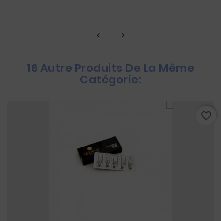
16 Autre Produits De La Même
Catégorie:
favorite_border