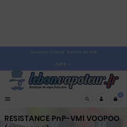
"Livraison Offerte" à partir de 44€
EUR €

0

RESISTANCE PnP-VM1 VOOPOO