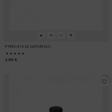
PYREX GTX 22 VAPORESSO





Prix
2,90 €
favorite_border