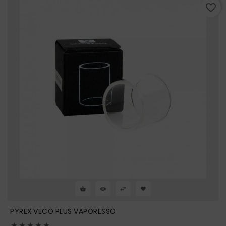
favorite_border
PYREX VECO PLUS VAPORESSO




