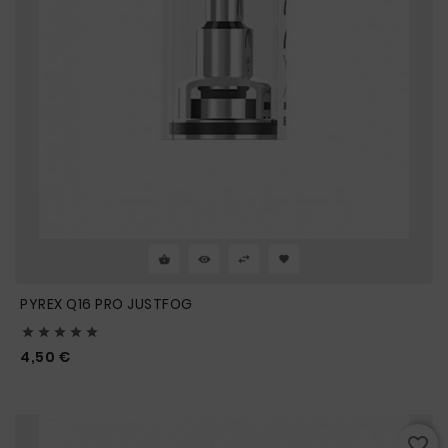
PYREX Q16 PRO JUSTFOG





Prix
4,50 €
favorite_border