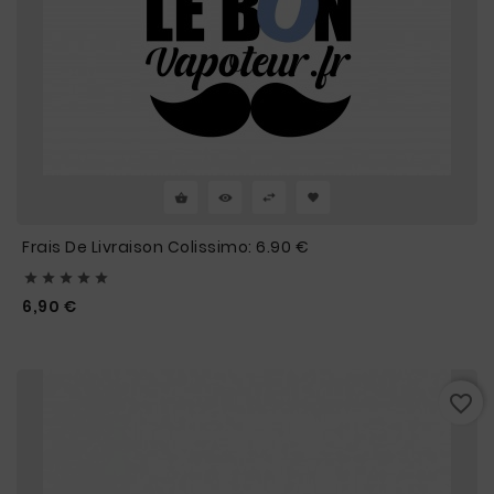
Frais De Livraison Colissimo: 6.90 €





Prix
6,90 €
favorite_border