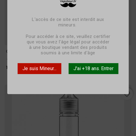
L'accès de ce site est interdit aux
mineurs.
Pour accéder à ce site, veuillez certifier
que vous avez l'âge légal pour accéder
à une boutique vendant des produits
Cookie Song - 50ml - MOONSHINERS
soumis à une limite d'âge





Prix
16,50 €
Je suis Mineur...
J'ai +18 ans. Entrer
favorite_border