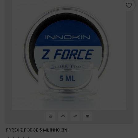
favorite_border
PYREX Z FORCE 5 ML INNOKIN