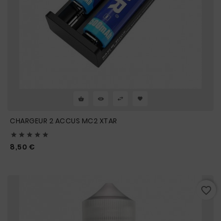
CHARGEUR 2 ACCUS MC2 XTAR





Prix
8,50 €
favorite_border