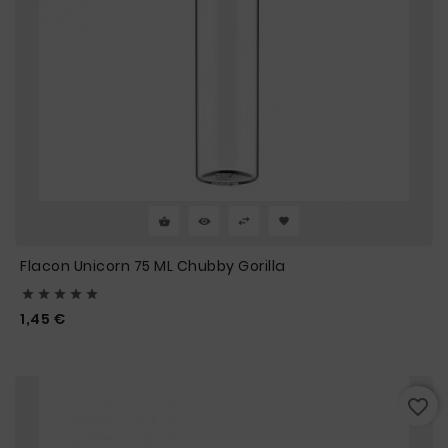
Flacon Unicorn 75 ML Chubby Gorilla





Prix
1,45 €
favorite_border