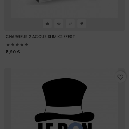
CHARGEUR 2 ACCUS SLIM K2 EFEST





Prix
8,90 €
favorite_border