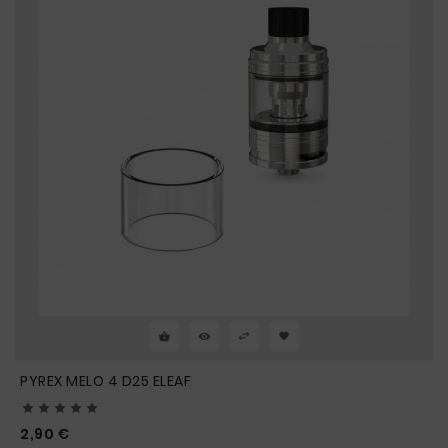
PYREX MELO 4 D25 ELEAF





Prix
2,90 €