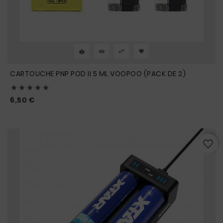
CARTOUCHE PNP POD II 5 ML VOOPOO (PACK DE 2)





Prix
6,50 €
favorite_border