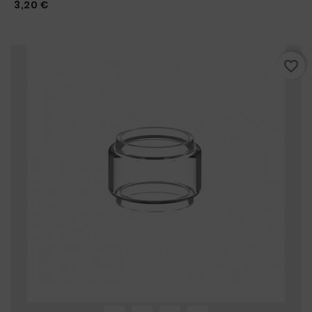
Prix
3,20 €
favorite_border