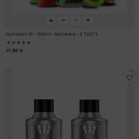
Numbers 10 - 100ml - Numbers - E TASTY





Prix
17,90 €
favorite_border