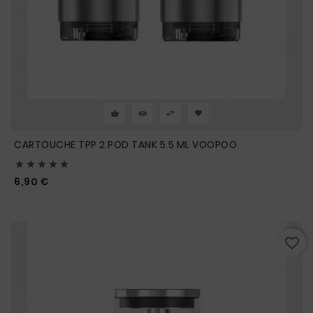
CARTOUCHE TPP 2 POD TANK 5.5 ML VOOPOO





Prix
6,90 €
favorite_border