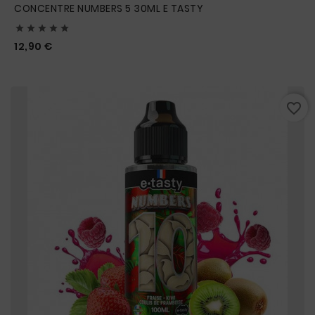
CONCENTRE NUMBERS 5 30ML E TASTY





Prix
12,90 €
favorite_border