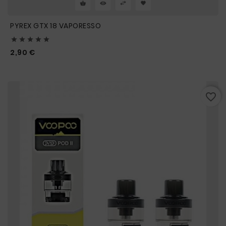
PYREX GTX 18 VAPORESSO





Prix
2,90 €
favorite_border