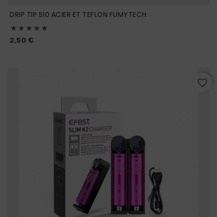
DRIP TIP 510 ACIER ET TEFLON FUMYTECH





Prix
2,50 €
favorite_border