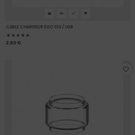
CABLE CHARGEUR EGO 510 / USB





Prix
2,50 €
favorite_border