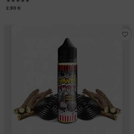





Prix
2,90 €
favorite_border