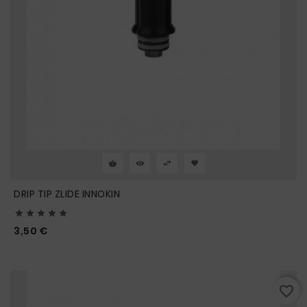
DRIP TIP ZLIDE INNOKIN





Prix
3,50 €
favorite_border