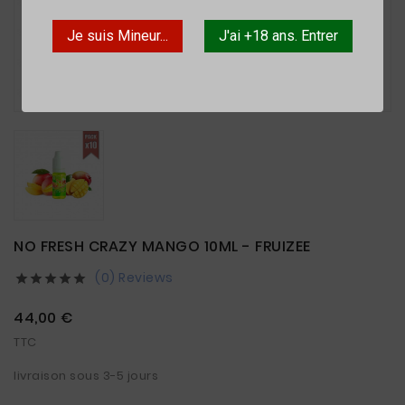
Je suis Mineur...
J'ai +18 ans. Entrer

NO FRESH CRAZY MANGO 10ML - FRUIZEE
(0) Reviews





44,00 €
TTC
livraison sous 3-5 jours