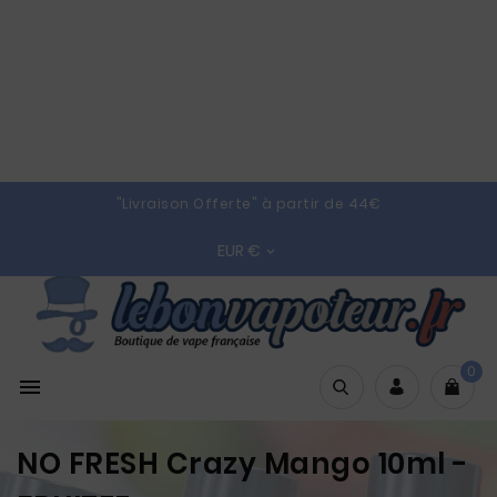
"Livraison Offerte" à partir de 44€
EUR €

0

NO FRESH Crazy Mango 10ml -