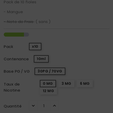
Pack de 10 fioles
- Mangue
- Note de Frais
( sans )
Pack
x10
Contenance
10ml
Base PG / VG
30PG / 70VG
0 MG
3 MG
6 MG
Taux de
Nicotine
12 MG
Quantité