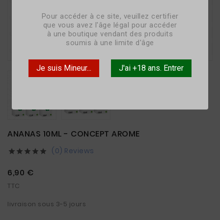
Pour accéder à ce site, veuillez certifier
que vous avez l'âge légal pour accéder
à une boutique vendant des produits

soumis à une limite d'âge
Je suis Mineur...
J'ai +18 ans. Entrer
ANANAS 10ML - CONCEPT AROME
(0) Reviews





6,90 €
TTC
livraison sous 3-5 jours