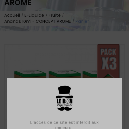
AROME
Accueil
E-Liquide
Fruité
Ananas 10ml - CONCEPT AROME
Panier
L'accès de ce site est interdit aux
mineurs.