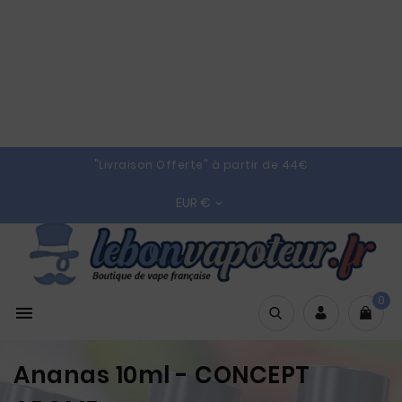
"Livraison Offerte" à partir de 44€
EUR €

0

Ananas 10ml - CONCEPT