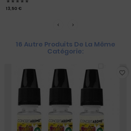





Prix
13,50 €
16 Autre Produits De La Même
Catégorie:
favorite_border