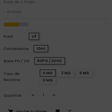
Pack de 3 fioles
- Ananas
Pack
x3
Contenance
10ml
Base PG / VG
80PG / 20VG
0 MG
3 MG
6 MG
Taux de
Nicotine
11 MG
Quantité



Ajouter Au Panier