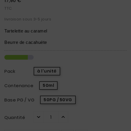
17,90 €
TTC
livraison sous 3-5 jours
Tartelette au caramel
Beurre de cacahuète
Pack
à l'unité
Contenance
50ml
Base PG / VG
50PG / 50VG
Quantité