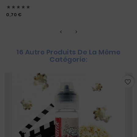





Prix
0,70 €
16 Autre Produits De La Même
Catégorie:
favorite_border