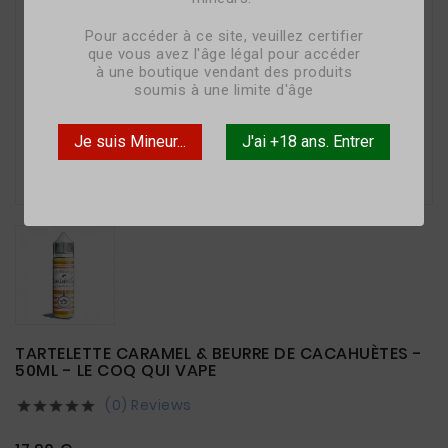
Pour accéder à ce site, veuillez certifier
que vous avez l'âge légal pour accéder
à une boutique vendant des produits
soumis à une limite d'âge
Je suis Mineur...
J'ai +18 ans. Entrer

TARTELETTE CARAMEL & BEURRE DE CACAHUÈTES -
50ML - LE COQ QUI VAPE
(0) Reviews




