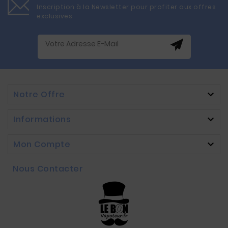
Inscription à la Newsletter pour profiter aux offres
exclusives
Notre Offre

Informations

Mon Compte

Nous Contacter