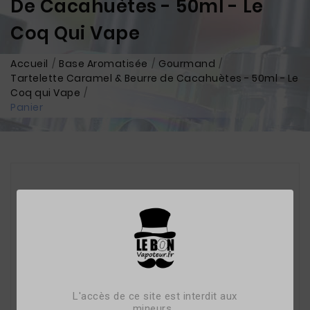
De Cacahuètes - 50ml - Le
Coq Qui Vape
Accueil
Base Aromatisée
Gourmand
Tartelette Caramel & Beurre de Cacahuètes - 50ml - Le
Coq qui Vape
Panier
L'accès de ce site est interdit aux
mineurs.