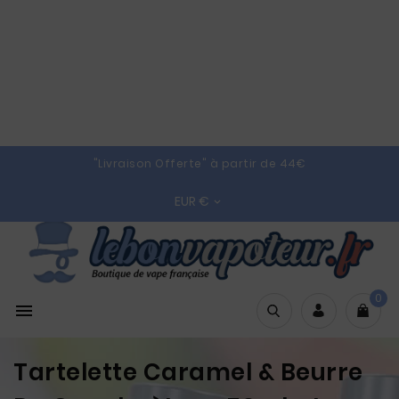
"Livraison Offerte" à partir de 44€
EUR €

0

Tartelette Caramel & Beurre