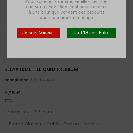
Pour accéder à ce site, veuillez certifier
que vous avez l'âge légal pour accéder
à une boutique vendant des produits

soumis à une limite d'âge
Je suis Mineur...
J'ai +18 ans. Entrer
RELAX 10ML - ELIQUID PREMIUM
(0) Reviews





3,95 €
TTC
livraison sous 3-5 jours
- Tabac Classic - Café - Cookie - Vanille.