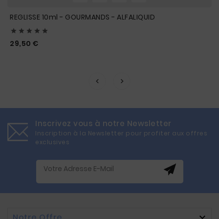
REGLISSE 10ml - GOURMANDS - ALFALIQUID





Prix
29,50 €
Inscrivez vous à notre Newsletter
Inscription à la Newsletter pour profiter aux offres
exclusives
Notre Offre
