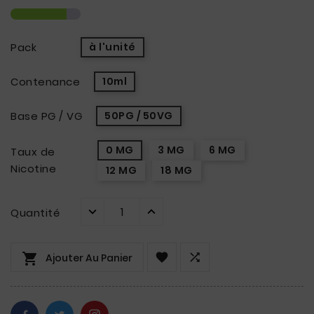
Pack
à l'unité
Contenance
10ml
Base PG / VG
50PG / 50VG
0 MG
3 MG
6 MG
Taux de
Nicotine
12 MG
18 MG
Quantité



Ajouter Au Panier