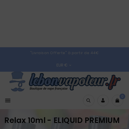
"Livraison Offerte" à partir de 44€
EUR €

0

Relax 10ml - ELIQUID PREMIUM