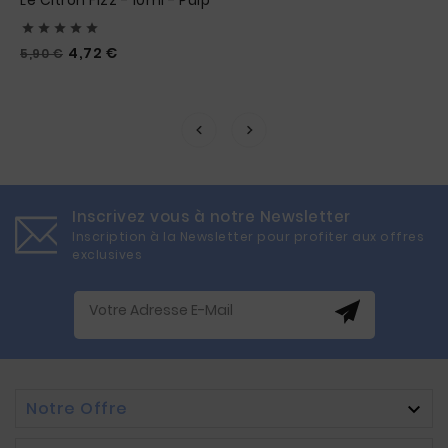
Le Citron Fizz - 10ml - Pulp





Prix
Prix
4,72 €
5,90 €
habituel
Inscrivez vous à notre Newsletter
Inscription à la Newsletter pour profiter aux offres
exclusives
Notre Offre
