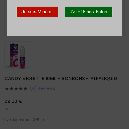
Je suis Mineur...
J'ai +18 ans. Entrer

CANDY VIOLETTE 10ML - BONBONS - ALFALIQUID
(0) Reviews





29,50 €
TTC
livraison sous 3-5 jours