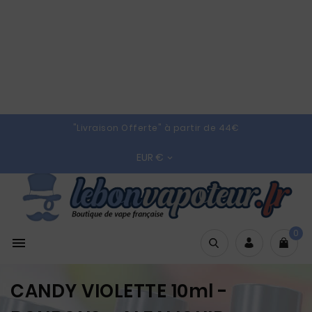
"Livraison Offerte" à partir de 44€
EUR €

0

CANDY VIOLETTE 10ml -