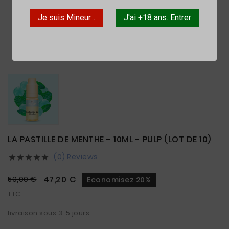
Je suis Mineur...
J'ai +18 ans. Entrer

LA PASTILLE DE MENTHE - 10ML - PULP (LOT DE 10)
(0) Reviews





47,20 €
59,00 €
Economisez 20%
TTC
livraison sous 3-5 jours