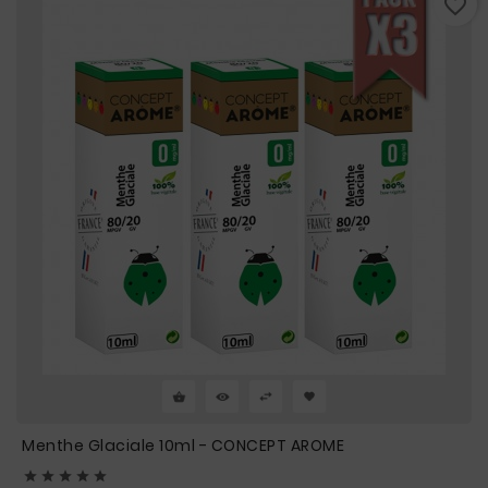
favorite_border
Menthe Glaciale 10ml - CONCEPT AROME




