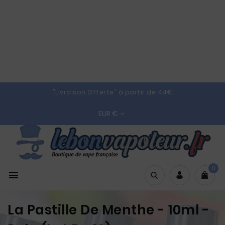
"Livraison Offerte" à partir de 44€
EUR €

0

La Pastille De Menthe - 10ml -