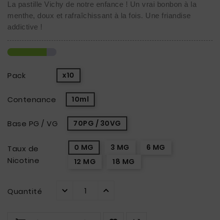
La pastille Vichy de notre enfance ! Un vrai bonbon à la 
menthe, doux et rafraîchissant à la fois. Une friandise 
addictive !
Pack
x10
Contenance
10ml
Base PG / VG
70PG / 30VG
0 MG
3 MG
6 MG
Taux de
Nicotine
12 MG
18 MG
Quantité