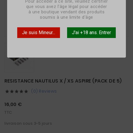
Pour accéder à ce site, veuillez certifier
que vous avez l'âge légal pour accéder
à une boutique vendant des produits
soumis à une limite d'âge

Je suis Mineur...
J'ai +18 ans. Entrer
RESISTANCE NAUTILUS X / XS ASPIRE (PACK DE 5)
(0) Reviews





16,00 €
TTC
livraison sous 3-5 jours