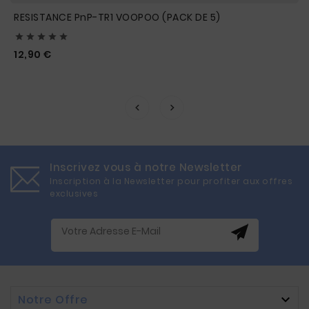
RESISTANCE PnP-TR1 VOOPOO (PACK DE 5)





Prix
12,90 €
Inscrivez vous à notre Newsletter
Inscription à la Newsletter pour profiter aux offres
exclusives
Notre Offre
