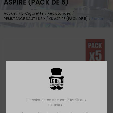
ASPIRE (PACK DE 5)
Accueil
E-Cigarette
Résistances
RESISTANCE NAUTILUS X / XS ASPIRE (PACK DE 5)
Panier
L'accès de ce site est interdit aux
mineurs.