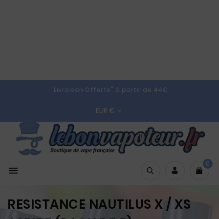
"Livraison Offerte" à partir de 44€
EUR €

0

RESISTANCE NAUTILUS X / XS