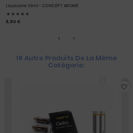
Louisiane 10ml - CONCEPT AROME





Prix
6,90 €
16 Autre Produits De La Même
Catégorie:
favorite_border