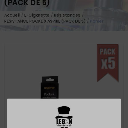
(PACK DE 5)
Accueil
E-Cigarette
Résistances
RESISTANCE POCKE X ASPIRE (PACK DE 5)
Panier