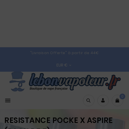
"Livraison Offerte" à partir de 44€
EUR €

0

RESISTANCE POCKE X ASPIRE