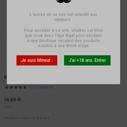
L'accès de ce site est interdit aux
mineurs.

Pour accéder à ce site, veuillez certifier
que vous avez l'âge légal pour accéder
à une boutique vendant des produits
soumis à une limite d'âge
Je suis Mineur...
J'ai +18 ans. Entrer
RESISTANCE POCKE X ASPIRE (PACK DE 5)
(0) Reviews





14,50 €
TTC
livraison sous 3-5 jours