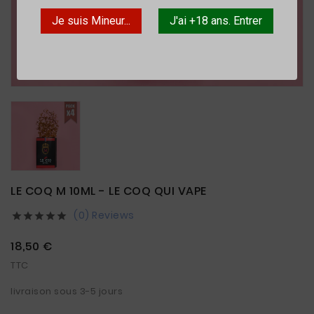
Je suis Mineur...
J'ai +18 ans. Entrer

LE COQ M 10ML - LE COQ QUI VAPE
(0) Reviews





18,50 €
TTC
livraison sous 3-5 jours