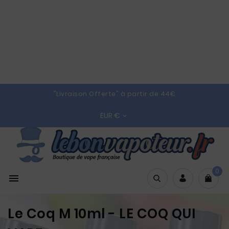
"Livraison Offerte" à partir de 44€
EUR €

0

Le Coq M 10ml - LE COQ QUI