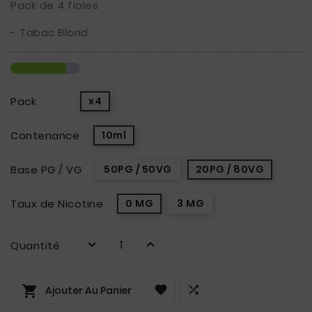
Pack de 4 fioles
- Tabac Blond
Pack
x4
Contenance
10ml
Base PG / VG
50PG / 50VG
20PG / 80VG
Taux de Nicotine
0 MG
3 MG
Quantité



Ajouter Au Panier