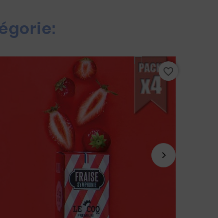
égorie:
favorite_border