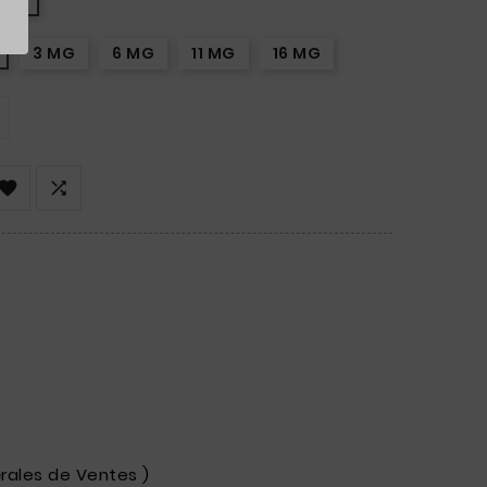
0VG
3 MG
6 MG
11 MG
16 MG


rales de Ventes )