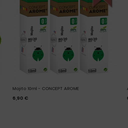
Mojito 10ml - CONCEPT AROME
Prix
6,90 €




