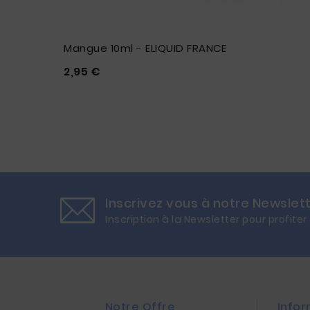
Sel De
Mangue 10ml - ELIQUID FRANCE
Prix
2,95 €





Inscrivez vous à notre Newslet
Inscription à la Newsletter pour profiter
Notre Offre
Infor