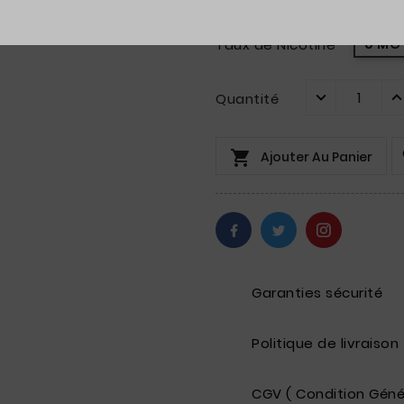
Base PG / VG
80PG / 2
Taux de Nicotine
0 MG
Quantité

Ajouter Au Panier
Garanties sécurité
Politique de livraison
CGV ( Condition Géné