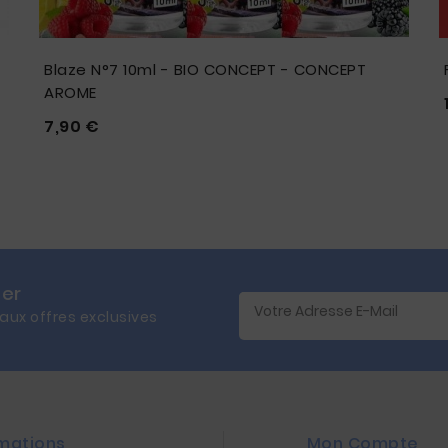
Blaze N°7 10ml - BIO CONCEPT - CONCEPT
AROME
Prix
7,90 €





ter
 aux offres exclusives
mations
Mon Compte