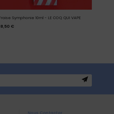
Fraise Symphonie 10ml - LE COQ QUI VAPE
Banan
Prix
18,50 €
6,90 








Nous Contacter