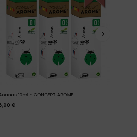
Ananas 10ml - CONCEPT AROME
DRIP T
Prix
6,90 €
3,50 







