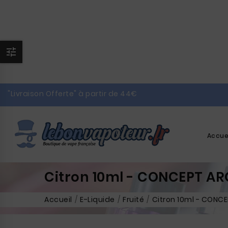

"Livraison Offerte" à partir de 44€
Accue
Citron 10ml - CONCEPT A
Accueil
E-Liquide
Fruité
Citron 10ml - CONC