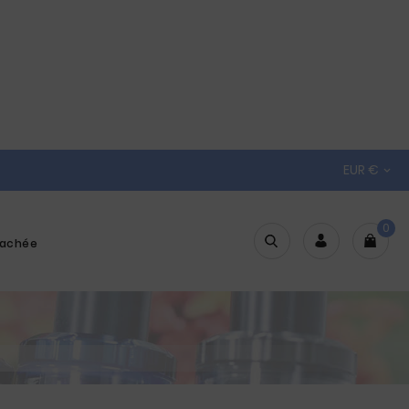
EUR €

0
tachée