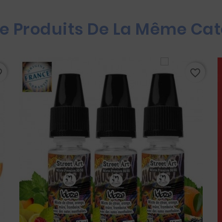
re Produits De La Même Cat
rder
favorite_border