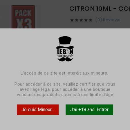
CITRON 10ML - C
(0) Reviews





6,90 €
TTC
livraison sous 3-5 jours
Pack de 3 fioles
- Citron
L'accès de ce site est interdit aux mineurs.
Pour accéder à ce site, veuillez certifier que vous
avez l'âge légal pour accéder à une boutique
vendant des produits soumis à une limite d'âge
Pack
x3
Je suis Mineur...
J'ai +18 ans. Entrer
Contenance
10ml
