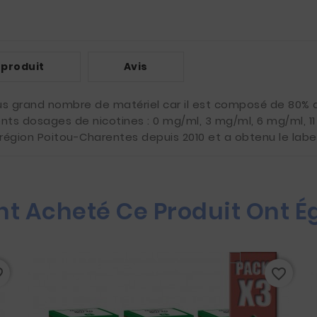
 produit
Avis
us grand nombre de matériel car il est composé de 80% d
ents dosages de nicotines : 0 mg/ml, 3 mg/ml, 6 mg/ml, 
 région Poitou-Charentes depuis 2010 et a obtenu le label
Ont Acheté Ce Produit Ont 
rder
favorite_border