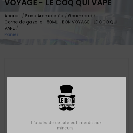
VOYAGE - LE COQ QUI VAPE
Accueil
Base Aromatisée
Gourmand
Corne de gazelle - 50ML - BON VOYAGE - LE COQ QUI
VAPE
Panier
L'accès de ce site est interdit aux
mineurs.