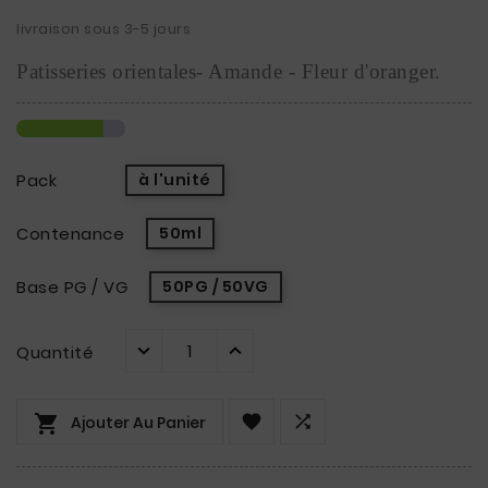
livraison sous 3-5 jours
Patisseries orientales- Amande - Fleur d'oranger.
Pack
à l'unité
Contenance
50ml
Base PG / VG
50PG / 50VG
Quantité



Ajouter Au Panier