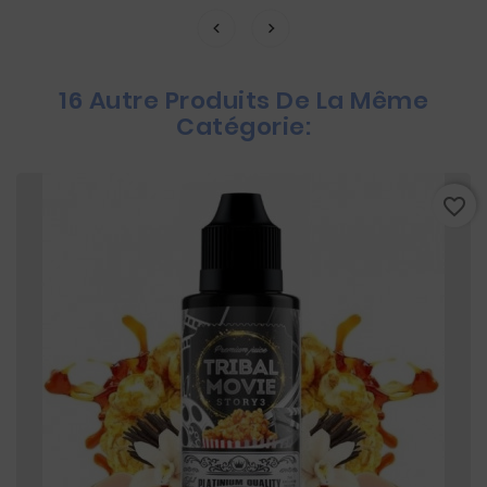
16 Autre Produits De La Même
Catégorie:
favorite_border