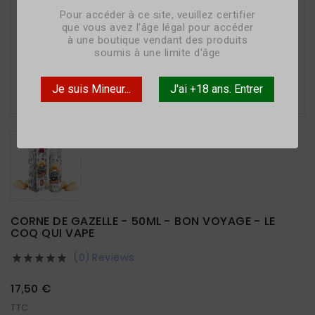
Pour accéder à ce site, veuillez certifier
que vous avez l'âge légal pour accéder
à une boutique vendant des produits
soumis à une limite d'âge

Je suis Mineur...
J'ai +18 ans. Entrer
CORNE DE GAZELLE - 50ML - BON VOYAGE - LE
COQ QUI VAPE
(0) Reviews





17,50 €
TTC