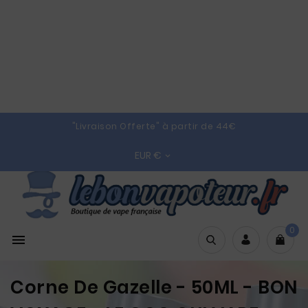
"Livraison Offerte" à partir de 44€
EUR €

0

Corne De Gazelle - 50ML - BON